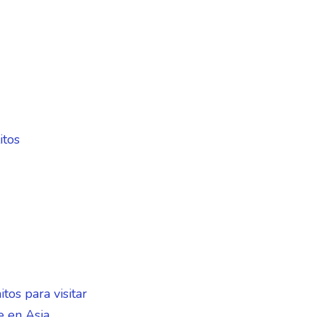
itos
os para visitar
e en Asia