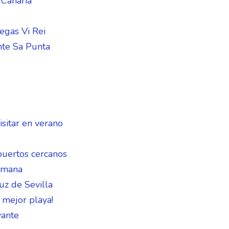
 Canaria
egas Vi Rei
nte Sa Punta
sitar en verano
puertos cercanos
Semana
uz de Sevilla
 mejor playa!
vante