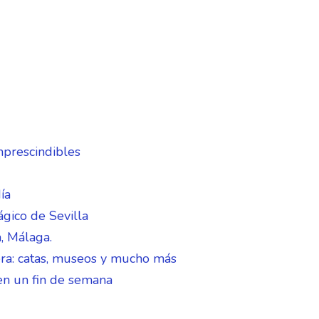
mprescindibles
ía
gico de Sevilla
, Málaga.
era: catas, museos y mucho más
 en un fin de semana