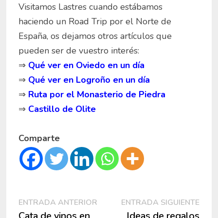
Visitamos Lastres cuando estábamos
haciendo un Road Trip por el Norte de
España, os dejamos otros artículos que
pueden ser de vuestro interés:
⇒
Qué ver en Oviedo en un día
⇒
Qué ver en Logroño en un día
⇒
Ruta por el Monasterio de Piedra
⇒
Castillo de Olite
Comparte
Navegación
Entrada
Entr
ENTRADA ANTERIOR
ENTRADA SIGUIENTE
anterior:
sigui
Cata de vinos en
Ideas de regalos