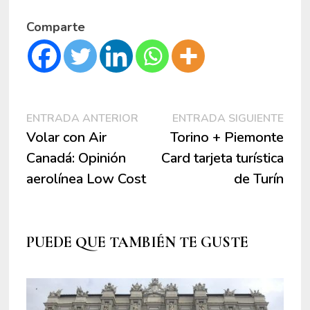
Comparte
Navegación
Entrada
Entr
ENTRADA ANTERIOR
ENTRADA SIGUIENTE
anterior:
sigui
Volar con Air
Torino + Piemonte
de
Canadá: Opinión
Card tarjeta turística
entradas
aerolínea Low Cost
de Turín
PUEDE QUE TAMBIÉN TE GUSTE