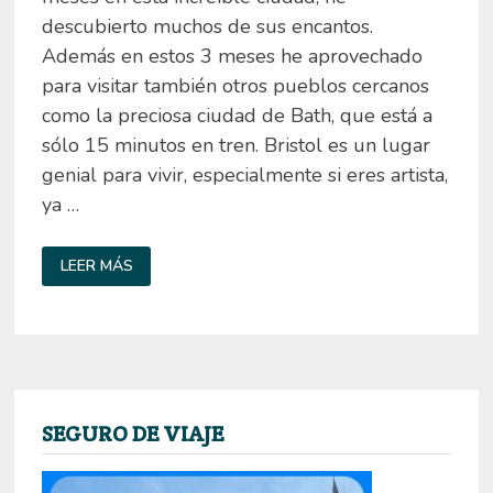
descubierto muchos de sus encantos.
Además en estos 3 meses he aprovechado
para visitar también otros pueblos cercanos
como la preciosa ciudad de Bath, que está a
sólo 15 minutos en tren. Bristol es un lugar
genial para vivir, especialmente si eres artista,
ya …
QUÉ
LEER MÁS
VER
EN
BRISTOL
EN
1,
2
Y
3
DÍAS.
GUÍA
DE
SEGURO DE VIAJE
BRISTOL