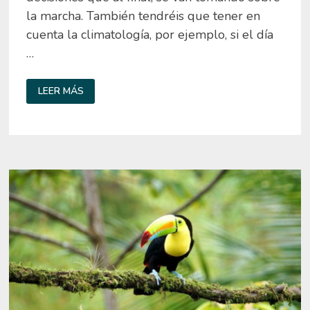
la marcha. También tendréis que tener en
cuenta la climatología, por ejemplo, si el día
…
COSTA
LEER MÁS
RICA
POR
LIBRE
Y
LUGARES
IMPRESCINDIBLES