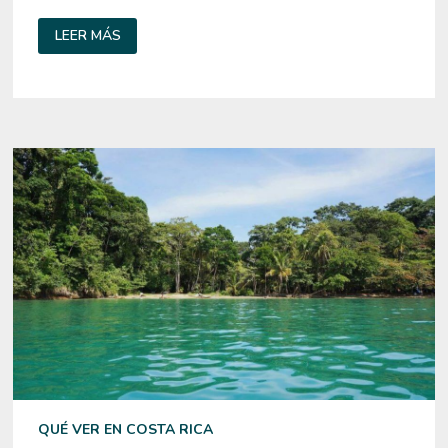
QUÉ
LEER MÁS
LLEVAR
EN
LA
MALETA
PARA
VIAJAR
A
COSTA
RICA
QUÉ VER EN COSTA RICA