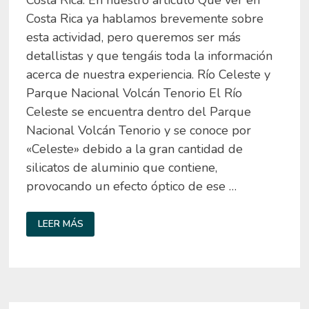
Costa Rica ya hablamos brevemente sobre
esta actividad, pero queremos ser más
detallistas y que tengáis toda la información
acerca de nuestra experiencia. Río Celeste y
Parque Nacional Volcán Tenorio El Río
Celeste se encuentra dentro del Parque
Nacional Volcán Tenorio y se conoce por
«Celeste» debido a la gran cantidad de
silicatos de aluminio que contiene,
provocando un efecto óptico de ese …
RÍO
LEER MÁS
CELESTE
Y
PARQUE
NACIONAL
VOLCÁN
TENORIO