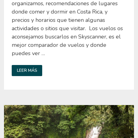
organizamos, recomendaciones de lugares
donde comer y dormir en Costa Rica, y
precios y horarios que tienen algunas
actividades o sitios que visitar. Los vuelos os
aconsejamos buscarlos en Skyscanner, es el
mejor comparador de vuelos y donde
puedes ver …
QUÉ
LEER MÁS
VER
EN
COSTA
RICA
EN
8
DÍAS