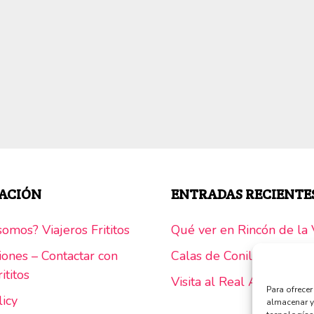
ACIÓN
ENTRADAS RECIENTE
omos? Viajeros Frititos
Qué ver en Rincón de la V
iones – Contactar con
Calas de Conil y Calas d
ititos
Visita al Real Alcázar de 
Para ofrece
licy
almacenar y