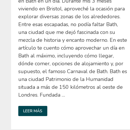
en Bath en un día. Durante mis 3 meses
viviendo en Bristol, aproveché la ocasión para
explorar diversas zonas de los alrededores.
Entre esas escapadas, no podía faltar Bath,
una ciudad que me dejó fascinada con su
mezcla de historia y encanto moderno. En este
artículo te cuento cómo aprovechar un día en
Bath al máximo, incluyendo cómo llegar,
dónde comer, opciones de alojamiento y, por
supuesto, el famoso Carnaval de Bath. Bath es
una ciudad Patrimonio de la Humanidad
situada a más de 150 kilómetros al oeste de
Londres. Fundada …
QUÉ
LEER MÁS
VER
EN
BATH
EN
UN