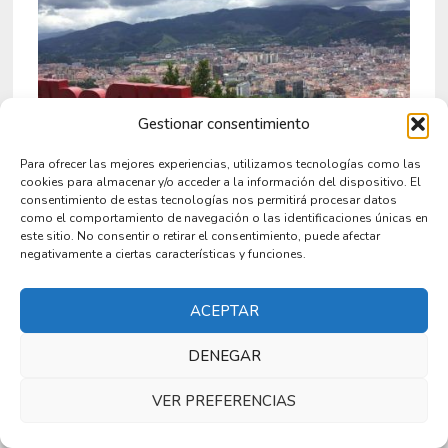
Gestionar consentimiento
Para ofrecer las mejores experiencias, utilizamos tecnologías como las
cookies para almacenar y/o acceder a la información del dispositivo. El
consentimiento de estas tecnologías nos permitirá procesar datos
como el comportamiento de navegación o las identificaciones únicas en
Qué ver en Bilbao en dos días
este sitio. No consentir o retirar el consentimiento, puede afectar
negativamente a ciertas características y funciones.
11 junio 2025
ACEPTAR
Deja una respuesta
DENEGAR
VER PREFERENCIAS
Tu dirección de correo electrónico no será publicada.
Los campos obligatorios están marcados con
*