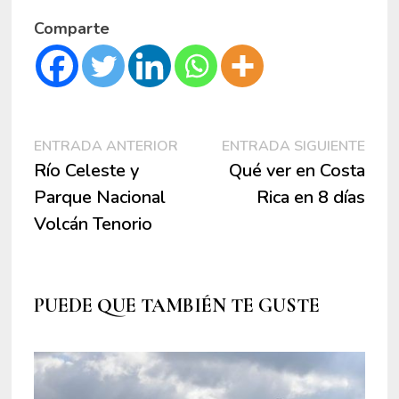
Comparte
Navegación
Entrada
Entr
ENTRADA ANTERIOR
ENTRADA SIGUIENTE
anterior:
sigui
Río Celeste y
Qué ver en Costa
de
Parque Nacional
Rica en 8 días
entradas
Volcán Tenorio
PUEDE QUE TAMBIÉN TE GUSTE