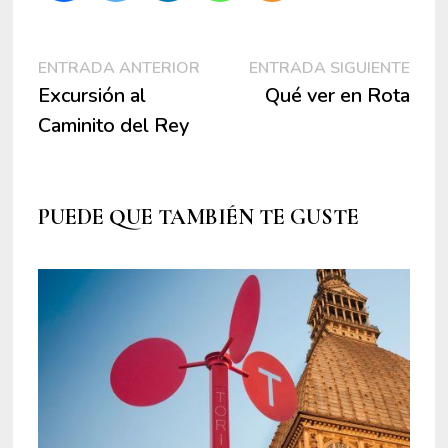
Navegación
Entrada
Entr
ENTRADA ANTERIOR
ENTRADA SIGUIENTE
anterior:
sigui
Excursión al
Qué ver en Rota
de
Caminito del Rey
entradas
PUEDE QUE TAMBIÉN TE GUSTE