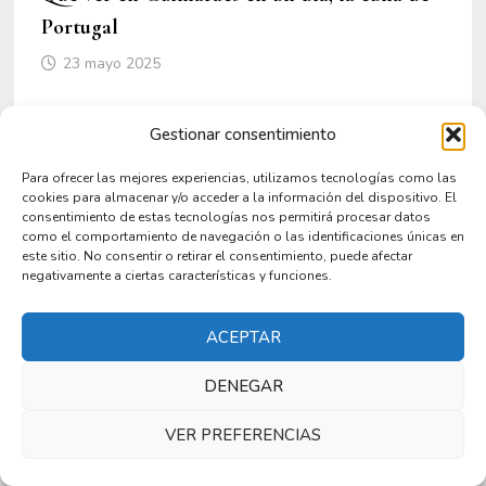
Portugal
23 mayo 2025
Gestionar consentimiento
Para ofrecer las mejores experiencias, utilizamos tecnologías como las
cookies para almacenar y/o acceder a la información del dispositivo. El
consentimiento de estas tecnologías nos permitirá procesar datos
como el comportamiento de navegación o las identificaciones únicas en
este sitio. No consentir o retirar el consentimiento, puede afectar
negativamente a ciertas características y funciones.
ACEPTAR
DENEGAR
Qué ver en Génova en un día de Crucero
1 marzo 2025
VER PREFERENCIAS