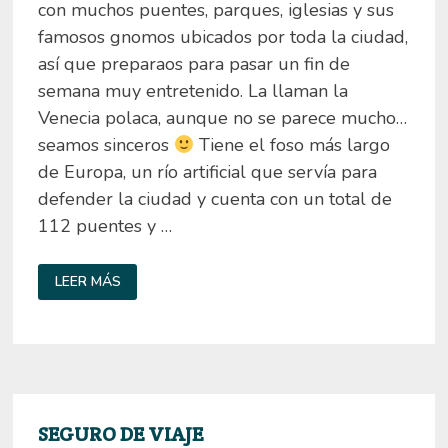
con muchos puentes, parques, iglesias y sus
famosos gnomos ubicados por toda la ciudad,
así que preparaos para pasar un fin de
semana muy entretenido. La llaman la
Venecia polaca, aunque no se parece mucho…
seamos sinceros
Tiene el foso más largo
de Europa, un río artificial que servía para
defender la ciudad y cuenta con un total de
112 puentes y …
QUÉ
LEER MÁS
VER
EN
WROCLAW
(BRESLAVIA)
EN
UN
FIN
DE
SEMANA
SEGURO DE VIAJE