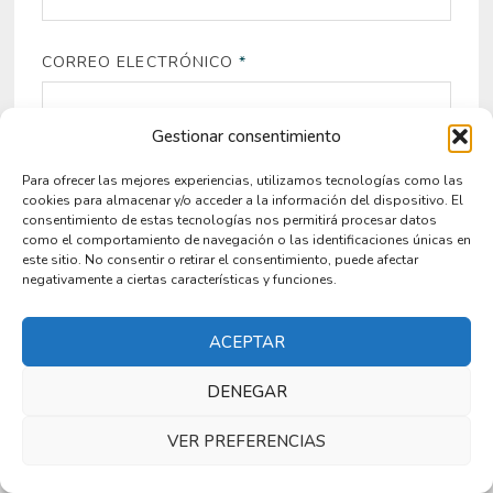
CORREO ELECTRÓNICO
*
Gestionar consentimiento
WEB
Para ofrecer las mejores experiencias, utilizamos tecnologías como las
cookies para almacenar y/o acceder a la información del dispositivo. El
consentimiento de estas tecnologías nos permitirá procesar datos
como el comportamiento de navegación o las identificaciones únicas en
este sitio. No consentir o retirar el consentimiento, puede afectar
GUARDA MI NOMBRE, CORREO ELECTRÓNICO
negativamente a ciertas características y funciones.
Y WEB EN ESTE NAVEGADOR PARA LA PRÓXIMA
VEZ QUE COMENTE.
ACEPTAR
DENEGAR
VER PREFERENCIAS