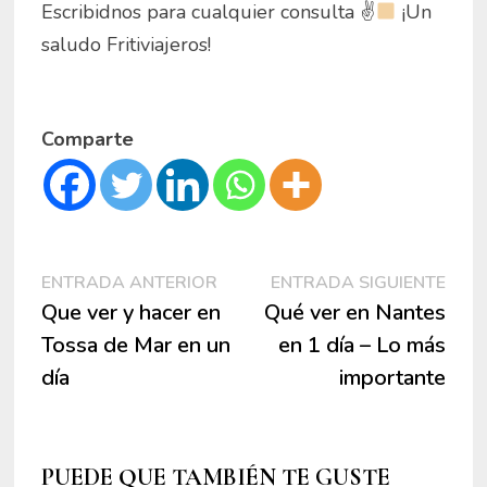
Escribidnos para cualquier consulta ✌
¡Un
saludo Fritiviajeros!
Comparte
Navegación
Entrada
Entr
ENTRADA ANTERIOR
ENTRADA SIGUIENTE
anterior:
sigui
Que ver y hacer en
Qué ver en Nantes
de
Tossa de Mar en un
en 1 día – Lo más
entradas
día
importante
PUEDE QUE TAMBIÉN TE GUSTE