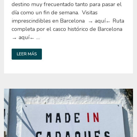
destino muy frecuentado tanto para pasar el
día como un fin de semana. Visitas
imprescindibles en Barcelona → aquí← Ruta
completa por el casco histórico de Barcelona
→ aquí← …
QUE
LEER MÁS
VER
Y
HACER
EN
TOSSA
DE
MAR
EN
UN
DÍA