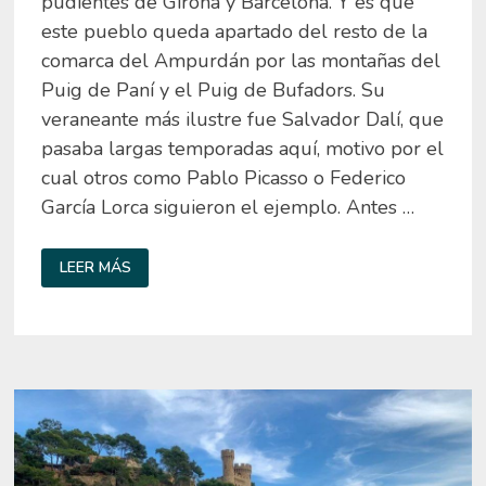
pudientes de Girona y Barcelona. Y es que
este pueblo queda apartado del resto de la
comarca del Ampurdán por las montañas del
Puig de Paní y el Puig de Bufadors. Su
veraneante más ilustre fue Salvador Dalí, que
pasaba largas temporadas aquí, motivo por el
cual otros como Pablo Picasso o Federico
García Lorca siguieron el ejemplo. Antes …
QUÉ
LEER MÁS
VER
EN
CADAQUÉS
EN
LA
COSTA
BRAVA