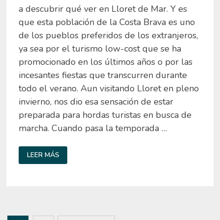
a descubrir qué ver en Lloret de Mar. Y es
que esta población de la Costa Brava es uno
de los pueblos preferidos de los extranjeros,
ya sea por el turismo low-cost que se ha
promocionado en los últimos años o por las
incesantes fiestas que transcurren durante
todo el verano. Aun visitando Lloret en pleno
invierno, nos dio esa sensación de estar
preparada para hordas turistas en busca de
marcha. Cuando pasa la temporada …
QUÉ
LEER MÁS
VER
EN
LLORET
DE
MAR
EN
LA
COSTA
BRAVA