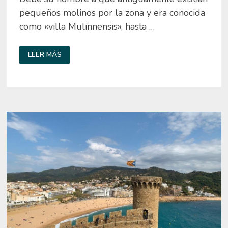
pequeños molinos por la zona y era conocida
como «villa Mulinnensis», hasta …
QUÉ
LEER MÁS
VER
EN
MONELLS