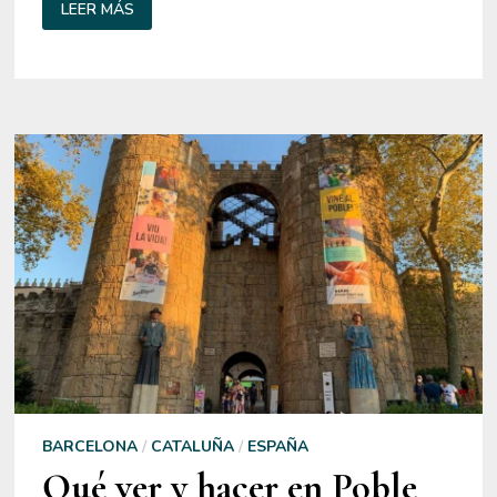
LEER MÁS
IMPRESCINDIBLES
QUE
VER
EN
BARCELONA
BARCELONA
/
CATALUÑA
/
ESPAÑA
Qué ver y hacer en Poble