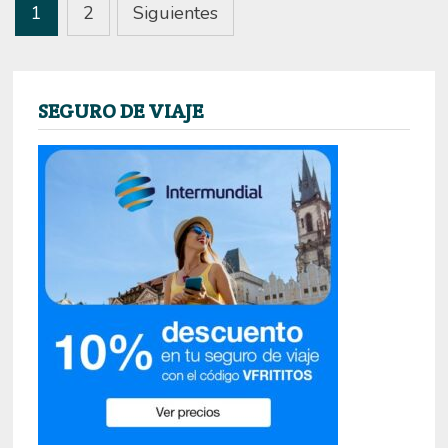
Paginación
1
2
Siguientes
de
entradas
SEGURO DE VIAJE