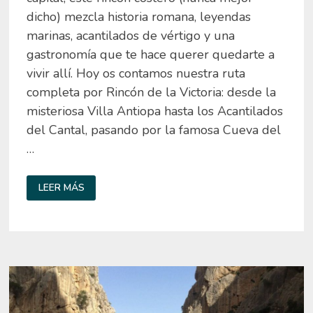
dicho) mezcla historia romana, leyendas
marinas, acantilados de vértigo y una
gastronomía que te hace querer quedarte a
vivir allí. Hoy os contamos nuestra ruta
completa por Rincón de la Victoria: desde la
misteriosa Villa Antiopa hasta los Acantilados
del Cantal, pasando por la famosa Cueva del
…
QUÉ
LEER MÁS
VER
EN
RINCÓN
DE
LA
VICTORIA