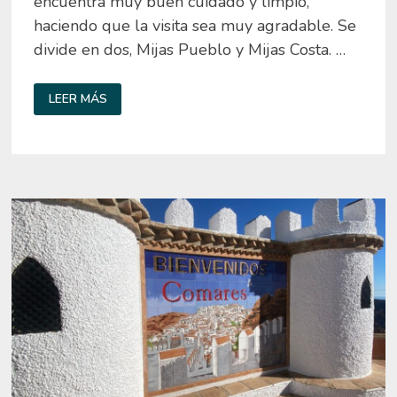
encuentra muy buen cuidado y limpio,
haciendo que la visita sea muy agradable. Se
divide en dos, Mijas Pueblo y Mijas Costa. …
QUÉ
LEER MÁS
VER
EN
MIJAS
PUEBLO
EN
UN
DÍA