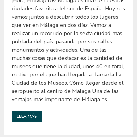
¡Hola, Fritiviajeros! Málaga es una de nuestras
ciudades favoritas del sur de España. Hoy nos
vamos juntos a descubrir todos los lugares
que ver en Málaga en dos días. Vamos a
realizar un recorrido por la sexta ciudad más
poblada del país, pasando por sus calles,
monumentos y actividades. Una de las
muchas cosas que destacar es la cantidad de
museos que tiene la ciudad, unos 40 en total,
motivo por el que han llegado a llamarla La
Ciudad de los Museos. Cómo llegar desde el
aeropuerto al centro de Málaga Una de las
ventajas más importante de Málaga es …
QUÉ
LEER MÁS
VER
EN
MÁLAGA
EN
DOS