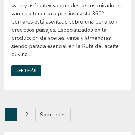
«ven y asómate» ya que desde sus miradores
vamos a tener una preciosa vista 360º.
Comares está asentado sobre una peña con
preciosos paisajes. Especializados en la
producción de aceites, vinos y almendras,
siendo parada esencial en la Ruta del aceite,
el vino …
QUÉ
LEER MÁS
VER
EN
COMARES,
MUNICIPIO
DE
LA
AXARQUÍA
Paginación
1
2
Siguientes
de