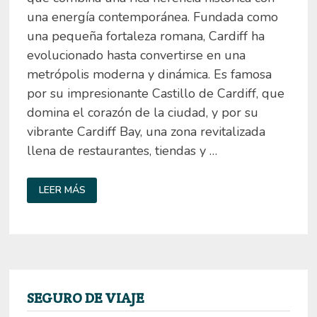
una energía contemporánea. Fundada como
una pequeña fortaleza romana, Cardiff ha
evolucionado hasta convertirse en una
metrópolis moderna y dinámica. Es famosa
por su impresionante Castillo de Cardiff, que
domina el corazón de la ciudad, y por su
vibrante Cardiff Bay, una zona revitalizada
llena de restaurantes, tiendas y …
QUÉ
LEER MÁS
VER
EN
CARDIFF:
10
LUGARES
IMPRESCINDIBLES
SEGURO DE VIAJE