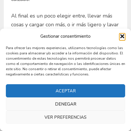
Al final es un poco elegir entre, llevar más
cosas y cargar con más, o ir más ligero y lavar
con mayor frecuencia.
Gestionar consentimiento
Para ofrecer las mejores experiencias, utilizamos tecnologías como las
Una mochila de 50 litros puede pesar
cookies para almacenar y/o acceder a la información del dispositivo. El
perfectamente más de 12 kilos
consentimiento de estas tecnologías nos permitirá procesar datos
como el comportamiento de navegación o las identificaciones únicas en
Una mochila de 40 litros entre 9 y 10
este sitio. No consentir o retirar el consentimiento, puede afectar
negativamente a ciertas características y funciones.
kilos
Una mochila de 30 litros entre 6 y 7
ACEPTAR
kilos
DENEGAR
Usar los organizadores y pesarlos es una
buena forma de organizar y distribuir el peso
VER PREFERENCIAS
en la maleta, quizás pensemos que llevamos