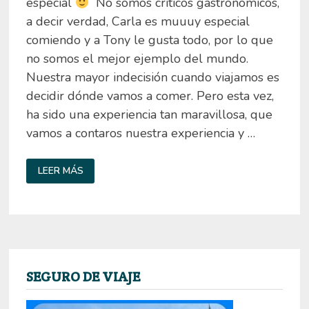
especial
No somos críticos gastronómicos,
a decir verdad, Carla es muuuy especial
comiendo y a Tony le gusta todo, por lo que
no somos el mejor ejemplo del mundo.
Nuestra mayor indecisión cuando viajamos es
decidir dónde vamos a comer. Pero esta vez,
ha sido una experiencia tan maravillosa, que
vamos a contaros nuestra experiencia y …
¿DÓNDE
LEER MÁS
COMER
EN
MALLORCA?
RESTAURANTE
SA
PUNTA
SEGURO DE VIAJE