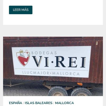
DÓNDE
LEER MÁS
SALIR
DE
FIESTA
EN
MALLORCA
ESPAÑA
/
ISLAS BALEARES
/
MALLORCA