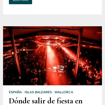
EN
MALLORCA
23
LUGARES
QUE
VER
ESPAÑA
/
ISLAS BALEARES
/
MALLORCA
Dónde salir de fiesta en