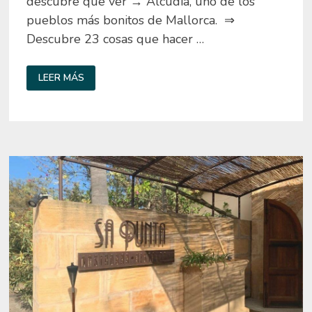
descubre qué ver → Alcudia, uno de los
pueblos más bonitos de Mallorca. ⇒
Descubre 23 cosas que hacer …
CATA
LEER MÁS
DE
VINOS
EN
MALLORCA
–
VISITA
BODEGAS
VI
REI