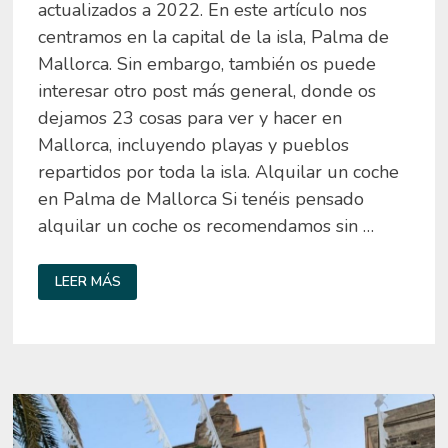
actualizados a 2022. En este artículo nos
centramos en la capital de la isla, Palma de
Mallorca. Sin embargo, también os puede
interesar otro post más general, donde os
dejamos 23 cosas para ver y hacer en
Mallorca, incluyendo playas y pueblos
repartidos por toda la isla. Alquilar un coche
en Palma de Mallorca Si tenéis pensado
alquilar un coche os recomendamos sin …
QUÉ
LEER MÁS
VER
EN
PALMA
DE
MALLORCA
EN
UN
FIN
DE
SEMANA