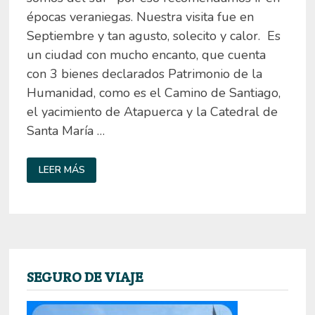
épocas veraniegas. Nuestra visita fue en
Septiembre y tan agusto, solecito y calor. Es
un ciudad con mucho encanto, que cuenta
con 3 bienes declarados Patrimonio de la
Humanidad, como es el Camino de Santiago,
el yacimiento de Atapuerca y la Catedral de
Santa María …
QUÉ
LEER MÁS
VER
EN
BURGOS
EN
UN
DÍA
SEGURO DE VIAJE