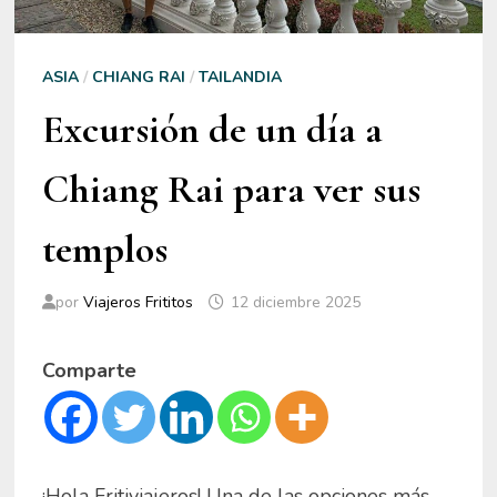
ASIA
/
CHIANG RAI
/
TAILANDIA
Excursión de un día a
Chiang Rai para ver sus
templos
por
Viajeros Frititos
12 diciembre 2025
Comparte
¡Hola Fritiviajeros! Una de las opciones más