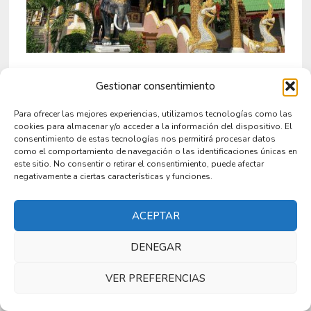
Templos en Chiang Mai – Los más bonitos
Gestionar consentimiento
para visitar
Para ofrecer las mejores experiencias, utilizamos tecnologías como las
13 diciembre 2025
cookies para almacenar y/o acceder a la información del dispositivo. El
consentimiento de estas tecnologías nos permitirá procesar datos
como el comportamiento de navegación o las identificaciones únicas en
este sitio. No consentir o retirar el consentimiento, puede afectar
negativamente a ciertas características y funciones.
9 comentarios en «
Excursión de un día a
Chiang Rai para ver sus templos
»
ACEPTAR
DENEGAR
dice:
Carolina Hurtado Contreras
VER PREFERENCIAS
3 julio 2023 a las 11:14 pm