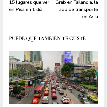
anterior:
sigui
15 lugares que ver
Grab en Tailandia, la
de
en Pisa en 1 día
app de transporte
entradas
en Asia
PUEDE QUE TAMBIÉN TE GUSTE