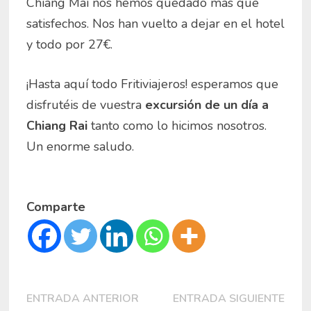
Chiang Mai nos hemos quedado más que
satisfechos. Nos han vuelto a dejar en el hotel
y todo por 27€.
¡Hasta aquí todo Fritiviajeros! esperamos que
disfrutéis de vuestra
excursión de un día a
Chiang Rai
tanto como lo hicimos nosotros.
Un enorme saludo.
Comparte
Navegación
Entrada
Entr
ENTRADA ANTERIOR
ENTRADA SIGUIENTE