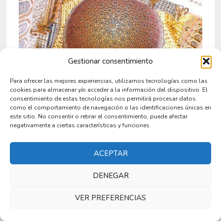
Gestionar consentimiento
Para ofrecer las mejores experiencias, utilizamos tecnologías como las
cookies para almacenar y/o acceder a la información del dispositivo. El
consentimiento de estas tecnologías nos permitirá procesar datos
como el comportamiento de navegación o las identificaciones únicas en
Visita al Real Alcázar de Sevilla
este sitio. No consentir o retirar el consentimiento, puede afectar
negativamente a ciertas características y funciones.
1 abril 2026
ACEPTAR
DENEGAR
VER PREFERENCIAS