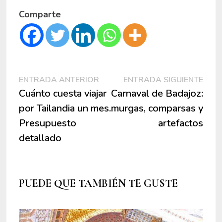
Comparte
Navegación
Entrada
Entr
ENTRADA ANTERIOR
ENTRADA SIGUIENTE
anterior:
sigui
Cuánto cuesta viajar
Carnaval de Badajoz:
de
por Tailandia un mes.
murgas, comparsas y
entradas
Presupuesto
artefactos
detallado
PUEDE QUE TAMBIÉN TE GUSTE