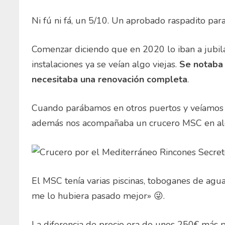
Ni fú ni fá, un 5/10. Un aprobado raspadito par
Comenzar diciendo que en 2020 lo iban a jubila
instalaciones ya se veían algo viejas.
Se notaba 
necesitaba una renovación completa
.
Cuando parábamos en otros puertos y veíamos lo
además nos acompañaba un crucero MSC en alg
El MSC tenía varias piscinas, toboganes de agua, 
me lo hubiera pasado mejor» 😜.
La diferencia de precio era de unos 250€ más 