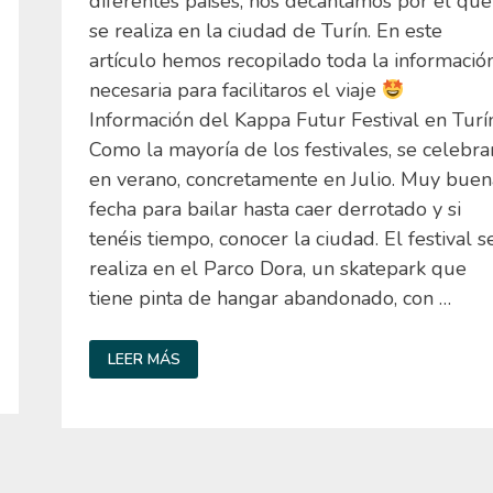
diferentes países, nos decantamos por el que
se realiza en la ciudad de Turín. En este
artículo hemos recopilado toda la informació
necesaria para facilitaros el viaje
Información del Kappa Futur Festival en Turí
Como la mayoría de los festivales, se celebra
en verano, concretamente en Julio. Muy buen
fecha para bailar hasta caer derrotado y si
tenéis tiempo, conocer la ciudad. El festival s
realiza en el Parco Dora, un skatepark que
tiene pinta de hangar abandonado, con …
KAPPA
LEER MÁS
FUTUR
FESTIVAL
EN
TURÍN
–
TODO
LO
QUE
NECESITAS