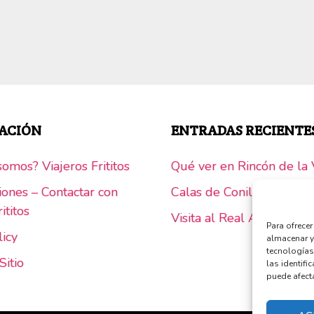
SABER
ACIÓN
ENTRADAS RECIENTE
omos? Viajeros Frititos
Qué ver en Rincón de la V
iones – Contactar con
Calas de Conil y Calas d
ititos
Visita al Real Alcázar de 
Para ofrece
licy
almacenar y
tecnologías
Sitio
las identifi
puede afecta