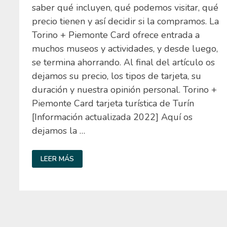
saber qué incluyen, qué podemos visitar, qué
precio tienen y así decidir si la compramos. La
Torino + Piemonte Card ofrece entrada a
muchos museos y actividades, y desde luego,
se termina ahorrando. Al final del artículo os
dejamos su precio, los tipos de tarjeta, su
duración y nuestra opinión personal. Torino +
Piemonte Card tarjeta turística de Turín
[Información actualizada 2022] Aquí os
dejamos la …
TORINO
LEER MÁS
+
PIEMONTE
CARD
TARJETA
TURÍSTICA
DE
TURÍN