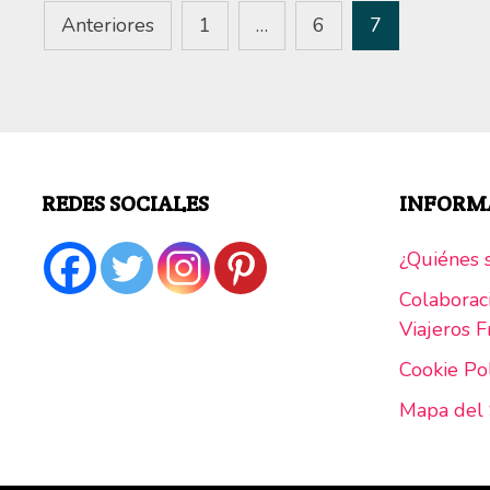
Paginación
Anteriores
1
…
6
7
de
entradas
REDES SOCIALES
INFORM
¿Quiénes s
Colaborac
Viajeros Fr
Cookie Po
Mapa del 